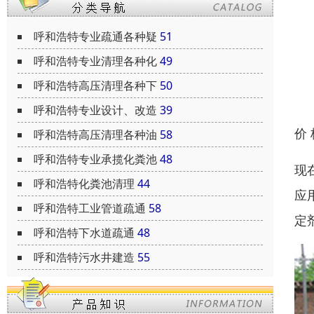
呼和浩特专业疏通各种疑
51
呼和浩特专业清理各种化
49
呼和浩特高压清理各种下
50
呼和浩特专业设计、改造
39
价
呼和浩特高压清理各种油
58
呼和浩特专业承揽化粪池
48
现
呼和浩特化粪池清理
44
应
呼和浩特工业管道疏通
58
定
呼和浩特下水道疏通
48
呼和浩特污水井建造
55