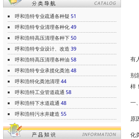
呼和浩特专业疏通各种疑
51
呼和浩特专业清理各种化
49
呼和浩特高压清理各种下
50
呼和浩特专业设计、改造
39
有
呼和浩特高压清理各种油
58
呼和浩特专业承揽化粪池
48
别
呼和浩特化粪池清理
44
样
呼和浩特工业管道疏通
58
一
呼和浩特下水道疏通
48
呼和浩特污水井建造
55
原
化