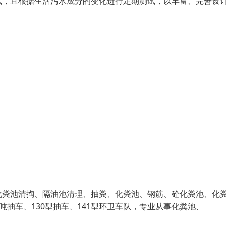
试，且根据生活污水成分的变化进行定期测试，以丰富、完善设
化粪池清掏、隔油池清理、抽粪、化粪池、钢筋、砼化粪池、化
吨抽车、130型抽车、141型环卫车队，专业从事化粪池、