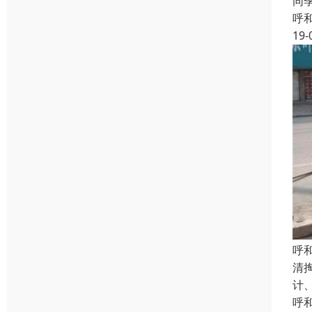
同
呼
19-
呼
清
计
呼