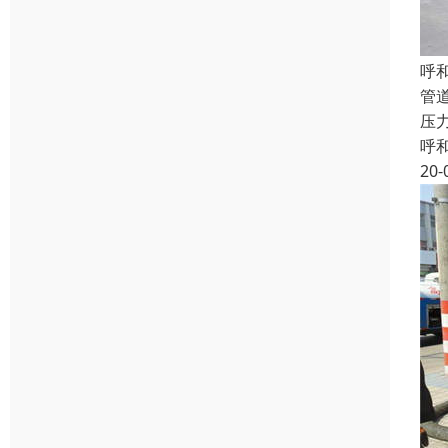
呼
管
压力
呼
20-