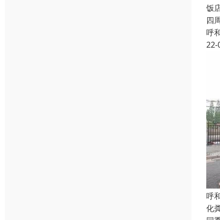
饭
四
呼
22-
呼
化