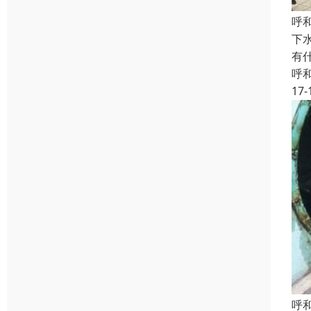
呼
下
有
呼
17-
呼