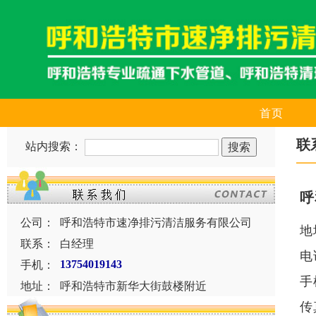
首页
联
站内搜索：
呼
公司：
呼和浩特市速净排污清洁服务有限公司
地
联系：
白经理
电
手机：
13754019143
手
地址：
呼和浩特市新华大街鼓楼附近
传