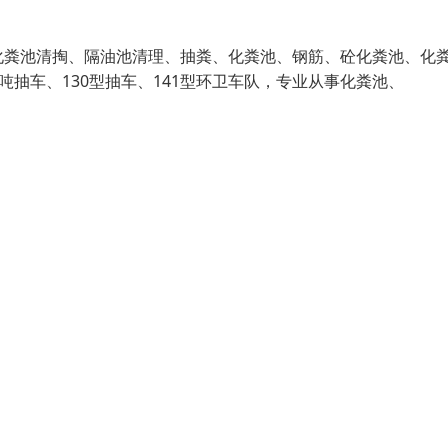
化粪池清掏、隔油池清理、抽粪、化粪池、钢筋、砼化粪池、化
吨抽车、130型抽车、141型环卫车队，专业从事化粪池、