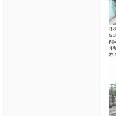
呼
饭
四
呼
22-