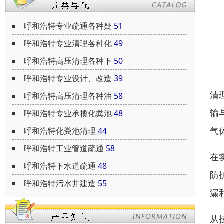
呼和浩特专业疏通各种疑
51
呼和浩特专业清理各种化
49
呼和浩特高压清理各种下
50
呼和浩特专业设计、改造
39
清
呼和浩特高压清理各种油
58
输
呼和浩特专业承揽化粪池
48
气
呼和浩特化粪池清理
44
呼和浩特工业管道疏通
58
在
呼和浩特下水道疏通
48
防
呼和浩特污水井建造
55
漏
从