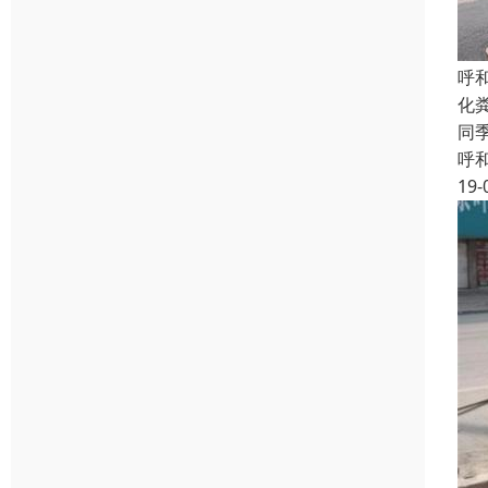
呼
化
同
呼
19-