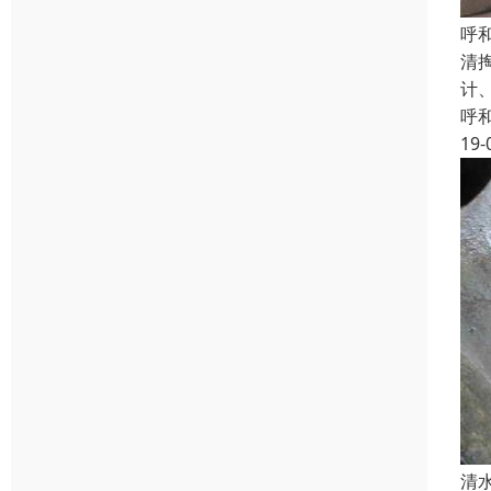
呼
清
计
呼
19-
清