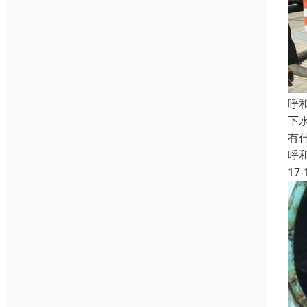
呼
下
有
呼
17-