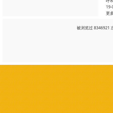
呼
19-
更
被浏览过 83469