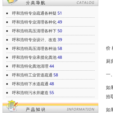
呼和浩特专业疏通各种疑
51
呼和浩特专业清理各种化
49
呼和浩特高压清理各种下
50
呼和浩特专业设计、改造
39
价
呼和浩特高压清理各种油
58
呼和浩特专业承揽化粪池
48
厨
呼和浩特化粪池清理
44
一
呼和浩特工业管道疏通
58
呼和浩特下水道疏通
48
如
呼和浩特污水井建造
55
拾
如