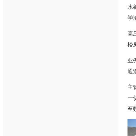
水
学
高
楼
业
通
主
一
至