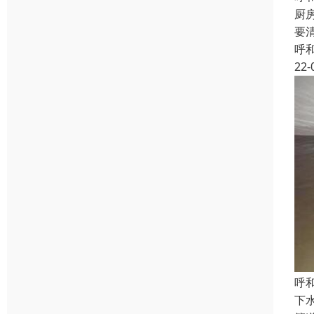
厨
要
呼
22-
呼
下