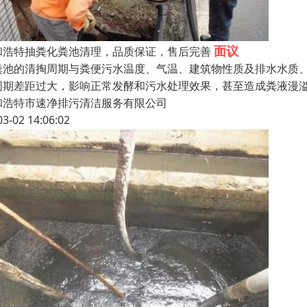
面议
和浩特抽粪化粪池清理，品质保证，售后完善
粪池的清掏周期与粪便污水温度、气温、建筑物性质及排水水质、
周期差距过大，影响正常发酵和污水处理效果，甚至造成粪液漫溢
和浩特市速净排污清洁服务有限公司
03-02 14:06:02