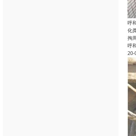
呼
化
掏
呼
20-