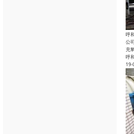
呼
公
充
呼
19-