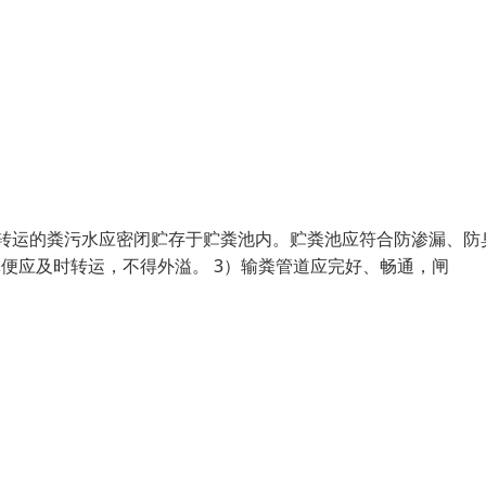
。转运的粪污水应密闭贮存于贮粪池内。贮粪池应符合防渗漏、防
便应及时转运，不得外溢。 3）输粪管道应完好、畅通，闸