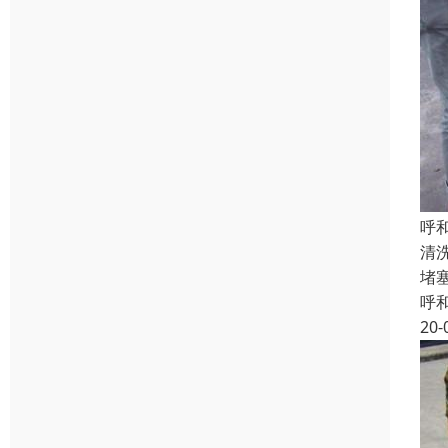
呼
清
堵
呼
20-