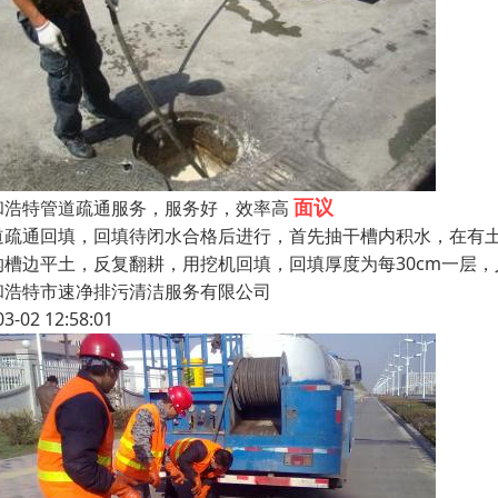
面议
和浩特管道疏通服务，服务好，效率高
道疏通回填，回填待闭水合格后进行，首先抽干槽内积水，在有土
沟槽边平土，反复翻耕，用挖机回填，回填厚度为每30cm一层
和浩特市速净排污清洁服务有限公司
03-02 12:58:01