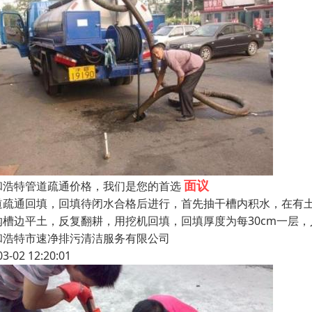
面议
和浩特管道疏通价格，我们是您的首选
道疏通回填，回填待闭水合格后进行，首先抽干槽内积水，在有土
沟槽边平土，反复翻耕，用挖机回填，回填厚度为每30cm一层
和浩特市速净排污清洁服务有限公司
03-02 12:20:01