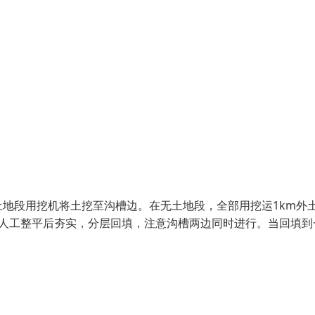
地段用挖机将土挖至沟槽边。在无土地段，全部用挖运1km外
，人工整平后夯实，分层回填，注意沟槽两边同时进行。当回填到