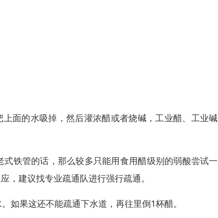
泵把上面的水吸掉，然后灌浓醋或者烧碱，工业醋、工业
老式铁管的话，那么较多只能用食用醋级别的弱酸尝试一
反应，建议找专业疏通队进行强行疏通。
水。如果这还不能疏通下水道，再往里倒1杯醋。