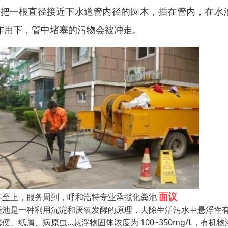
、把一根直径接近下水道管内径的圆木，插在管内，在水
作用下，管中堵塞的污物会被冲走。
面议
客至上，服务周到，呼和浩特专业承揽化粪池
粪池是一种利用沉淀和厌氧发酵的原理，去除生活污水中悬浮性有
便、纸屑、病原虫...悬浮物固体浓度为 100~350mg/L，有机物浓度