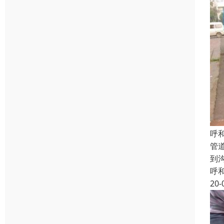
呼
管
到
呼
20-