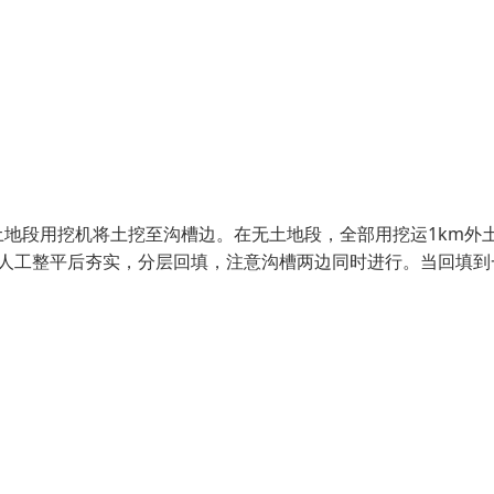
地段用挖机将土挖至沟槽边。在无土地段，全部用挖运1km外
，人工整平后夯实，分层回填，注意沟槽两边同时进行。当回填到