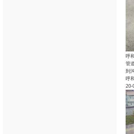
呼
管
到
呼
20-