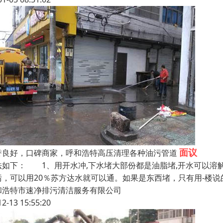
面议
誉良好，口碑商家，呼和浩特高压清理各种油污管道
法如下： 1、用开水冲,下水堵大部份都是油脂堵,开水可以溶
污，可以用20％苏方达水就可以通。如果是东西堵，只有用-楼说
和浩特市速净排污清洁服务有限公司
12-13 15:55:20