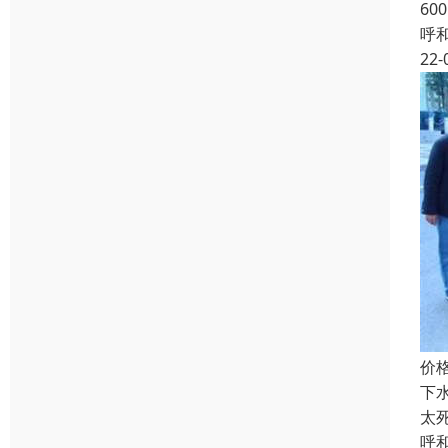
6
呼
22-
价
下
太
呼