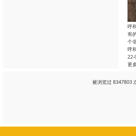
呼
有
个
呼
22-
更
被浏览过 83478