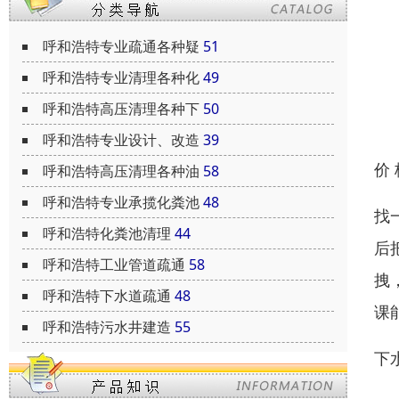
呼和浩特专业疏通各种疑
51
呼和浩特专业清理各种化
49
呼和浩特高压清理各种下
50
呼和浩特专业设计、改造
39
价
呼和浩特高压清理各种油
58
呼和浩特专业承揽化粪池
48
找
呼和浩特化粪池清理
44
后
呼和浩特工业管道疏通
58
拽
呼和浩特下水道疏通
48
课
呼和浩特污水井建造
55
下