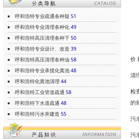
呼和浩特专业疏通各种疑
51
呼和浩特专业清理各种化
49
呼和浩特高压清理各种下
50
呼和浩特专业设计、改造
39
价
呼和浩特高压清理各种油
58
呼和浩特专业承揽化粪池
48
清
呼和浩特化粪池清理
44
检
呼和浩特工业管道疏通
58
的
呼和浩特下水道疏通
48
呼和浩特污水井建造
55
污
污