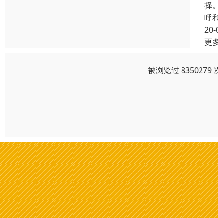
择
呼
20-
更
被浏览过 83502