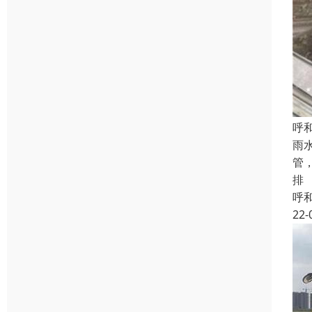
呼
雨
管
排
呼
22-