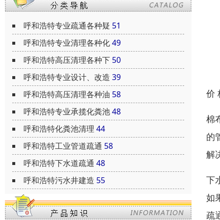
呼和浩特专业疏通各种疑
51
呼和浩特专业清理各种化
49
呼和浩特高压清理各种下
50
呼和浩特专业设计、改造
39
价
呼和浩特高压清理各种油
58
呼和浩特专业承揽化粪池
48
棉
呼和浩特化粪池清理
44
的
呼和浩特工业管道疏通
58
解
呼和浩特下水道疏通
48
下
呼和浩特污水井建造
55
如
疏