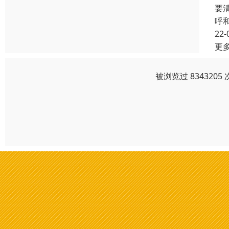
要
呼
22-
更
被浏览过 83432