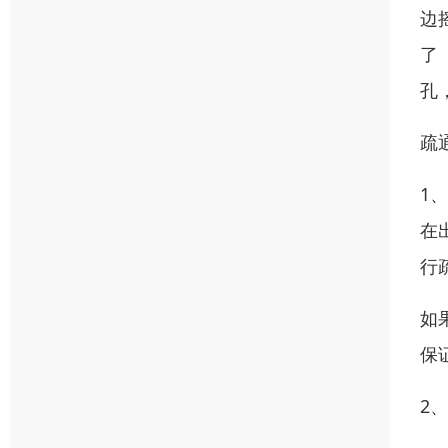
边
了
孔
疏
1
在
行
如
保
2