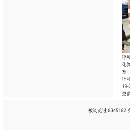
呼
化
塞
呼
19-
更
被浏览过 83451