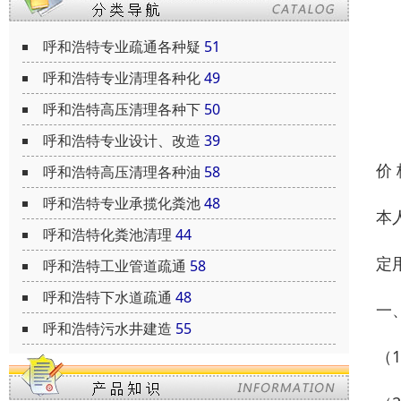
呼和浩特专业疏通各种疑
51
呼和浩特专业清理各种化
49
呼和浩特高压清理各种下
50
呼和浩特专业设计、改造
39
价
呼和浩特高压清理各种油
58
呼和浩特专业承揽化粪池
48
本
呼和浩特化粪池清理
44
定
呼和浩特工业管道疏通
58
呼和浩特下水道疏通
48
一
呼和浩特污水井建造
55
（