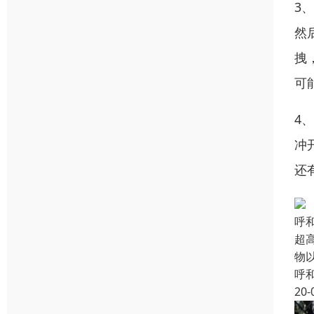
3
然
拽
可
4
冲
还
呼
超
物
呼
20-