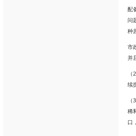
配
问
种
市
并
（
续
（
稀
口