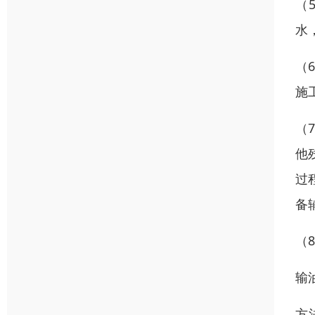
（
水
（
施
（
他
过
备
（
输
方