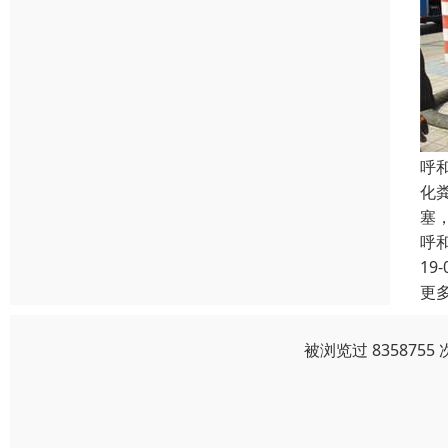
呼
化
塞
呼
19-
更
被浏览过 83587