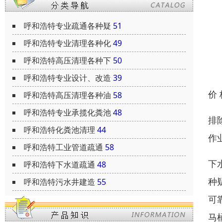
呼和浩特专业疏通各种疑
51
呼和浩特专业清理各种化
49
呼和浩特高压清理各种下
50
呼和浩特专业设计、改造
39
价
呼和浩特高压清理各种油
58
呼和浩特专业承揽化粪池
48
排
呼和浩特化粪池清理
44
作
呼和浩特工业管道疏通
58
下
呼和浩特下水道疏通
48
种
呼和浩特污水井建造
55
可
马