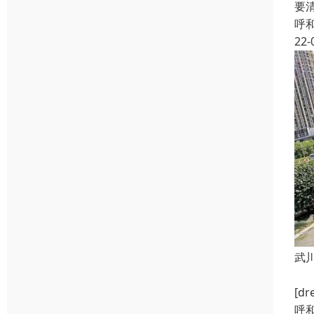
要
呼
22-
武
排
[d
呼